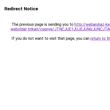
Redirect Notice
The previous page is sending you to
http://webaruhaz-k
weboldal-titkait/csenye/JTNCJUE1JUJEJUMzJUN
If you do not want to visit that page, you can
return to t