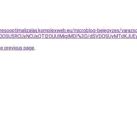
eresooptimalizalas.komplexweb.eu/microblog-bejegyzes/varazs
CJTA0OSU5RCUxNCUxQTl2OUUlMjglMDI%3D/dSVDQSUyMTdKJ
he previous page
.