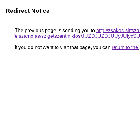
Redirect Notice
The previous page is sending you to
http://zsakos-sittsz
felszamolas/szigetszentmiklos/JUZDJUZDJUUy
If you do not want to visit that page, you can
return to th