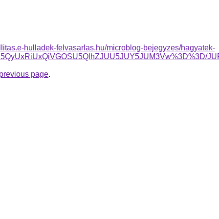
allitas.e-hulladek-felvasarlas.hu/microblog-bejegyzes/hagyatek-
JUIycSU5QyUxRiUxQiVGOSU5QlhZJUU5JUY5JUM3Vw%3D%3
e previous page
.