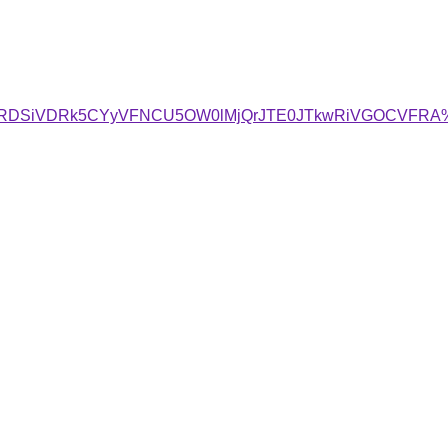
D/JURDSiVDRk5CYyVFNCU5OW0lMjQrJTE0JTkwRiVGOCVFR