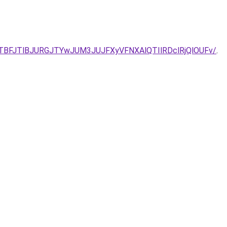
JUEyJTBFJTlBJURGJTYwJUM3JUJFXyVFNXAlQTIlRDclRjQlOUFv/
.