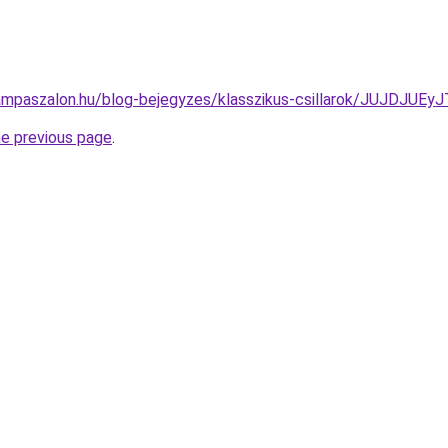
lampaszalon.hu/blog-bejegyzes/klasszikus-csillarok/JUJD
he previous page
.