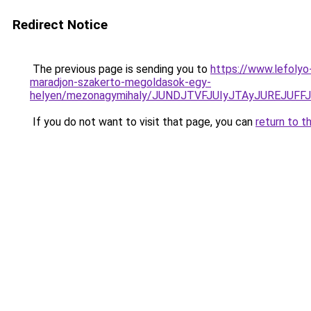
Redirect Notice
The previous page is sending you to
https://www.lefolyo
maradjon-szakerto-megoldasok-egy-
helyen/mezonagymihaly/JUNDJTVFJUIyJTAyJUREJUF
If you do not want to visit that page, you can
return to t