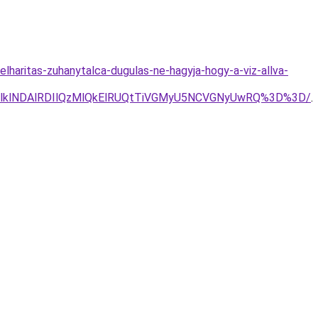
lharitas-zuhanytalca-dugulas-ne-hagyja-hogy-a-viz-allva-
GNlklNDAlRDIlQzMlQkElRUQtTiVGMyU5NCVGNyUwRQ%3D%3D/
.