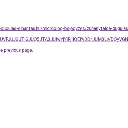
-dugulas-elharitas.hu/microblog-bejegyzes/zuhanytalca-dugulase
FJUVFJUJGJTlGJUQ5JTA3JUIwYjYlRjIlOEI%3D/JUM3LiVDQyV
he previous page
.